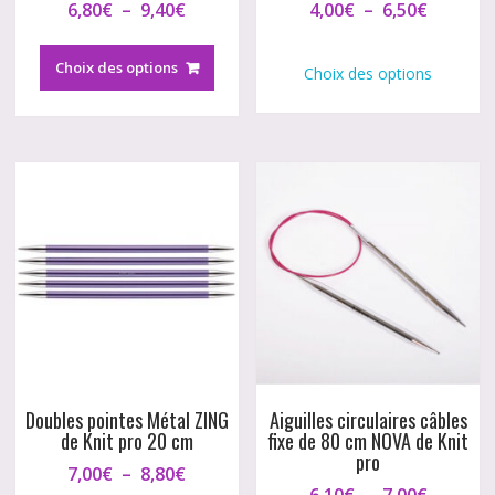
Plage
Plage
6,80
€
–
9,40
€
4,00
€
–
6,50
€
de
de
Ce
Ce
prix :
prix :
produit
produi
Choix des options
Choix des options
6,80€
4,00€
a
a
à
à
plusieurs
plusie
9,40€
6,50€
variations.
variati
Les
Les
options
option
peuvent
peuve
être
être
choisies
choisi
sur
sur
la
la
page
page
du
du
produit
produi
Doubles pointes Métal ZING
Aiguilles circulaires câbles
de Knit pro 20 cm
fixe de 80 cm NOVA de Knit
pro
Plage
7,00
€
–
8,80
€
Plage