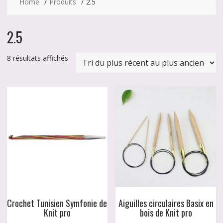
Home
Produits
2.5
2.5
Trié
8 résultats affichés
du
plus
récent
au
plus
ancien
Crochet Tunisien Symfonie de
Aiguilles circulaires Basix en
Knit pro
bois de Knit pro