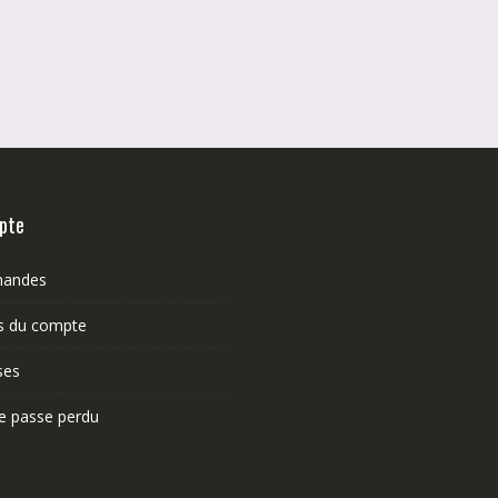
pte
andes
ls du compte
ses
e passe perdu