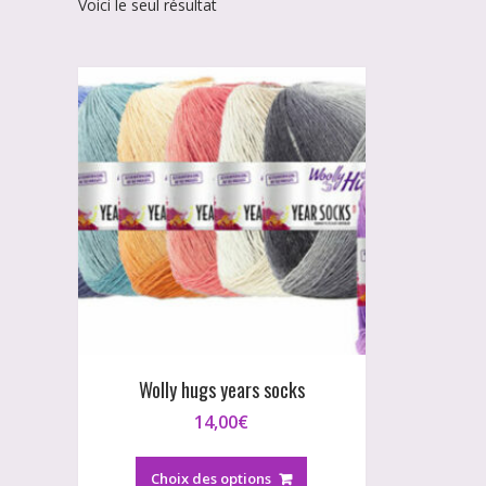
Voici le seul résultat
Wolly hugs years socks
14,00
€
Ce
produit
Choix des options