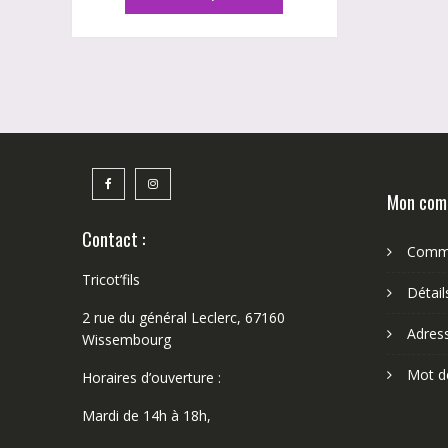
a
plusieurs
variations.
Les
options
peuvent
être
choisies
sur
Mon com
la
page
Contact :
Comm
du
produit
Tricot’fils
Détai
2 rue du général Leclerc, 67160
Adres
Wissembourg
Mot d
Horaires d’ouverture :
Mardi de 14h à 18h,