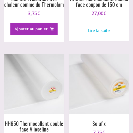
chaleur comme du Thermolam
face coupon de 150 cm
3,75
€
27,00
€
Ajouter au panier
Lire la suite
HH650 Thermocollant double
Solufix
face Vlieseline
7,75
€