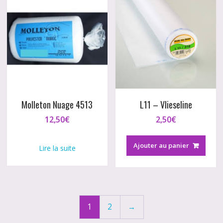
Molleton Nuage 4513
L11 – Vlieseline
12,50
€
2,50
€
Ajouter au panier
Lire la suite
1
2
→