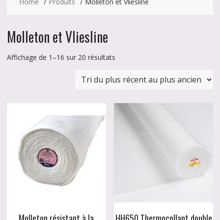
Home
Produits
Molleton et Vliesline
Molleton et Vliesline
Trié
Affichage de 1–16 sur 20 résultats
du
plus
récent
au
plus
ancien
Molleton résistant à la
HH650 Thermocollant double