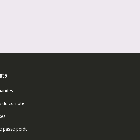
pte
andes
ls du compte
ses
e passe perdu