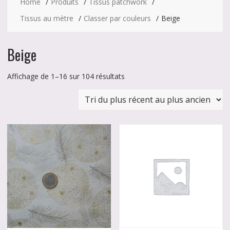
Home
Produits
Tissus patchwork
Tissus au mètre
Classer par couleurs
Beige
Beige
Trié
Affichage de 1–16 sur 104 résultats
du
plus
récent
au
plus
ancien