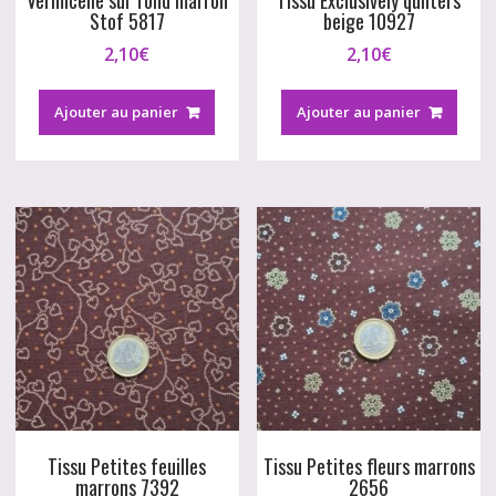
Vermicelle sur fond marron
Tissu Exclusively quilters
Stof 5817
beige 10927
2,10
€
2,10
€
Ajouter au panier
Ajouter au panier
Tissu Petites feuilles
Tissu Petites fleurs marrons
marrons 7392
2656