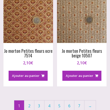
Jo morton Petites fleurs ocre
Jo morton Petites fleurs
7514
beige 10507
2,10
€
2,10
€
Ajouter au panier
Ajouter au panier
1
2
3
4
5
6
7
→