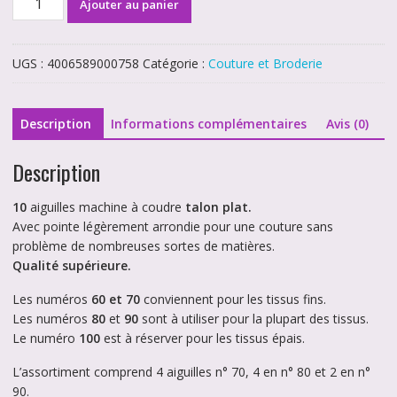
Ajouter au panier
de
Aiguilles
machine
UGS :
4006589000758
Catégorie :
Couture et Broderie
à
coudre
universal
Description
Informations complémentaires
Avis (0)
SCHMETZ
80/12
Description
10
aiguilles machine à coudre
talon plat.
Avec pointe légèrement arrondie pour une couture sans
problème de nombreuses sortes de matières.
Qualité supérieure.
Les numéros
60 et 70
conviennent pour les tissus fins.
Les numéros
80
et
90
sont à utiliser pour la plupart des tissus.
Le numéro
100
est à réserver pour les tissus épais.
L’assortiment comprend 4 aiguilles n° 70, 4 en n° 80 et 2 en n°
90.