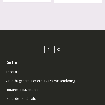
plusi
variat
Les
optio
peuv
être
chois
sur
la
page
du
produ
Contact :
Tricot’fils
2 rue du général Leclerc, 67160 Wissembourg
Horaires d’ouverture :
Mardi de 14h à 18h,