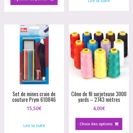
Lire la suite
Set de mines craie de
Cône de fil surjeteuse 3000
couture Prym 610846
yards – 2743 mètres
15,50
€
4,00
€
Ce
produ
Choix des options
Lire la suite
a