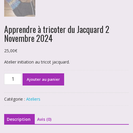
Apprendre à tricoter du Jacquard 2
Novembre 2024
25,00
€
Atelier initiation au tricot jacquard.
quantité
Ajouter au panier
de
Apprendre
à
Catégorie :
Ateliers
tricoter
du
Jacquard
Description
Avis (0)
2
Novembre