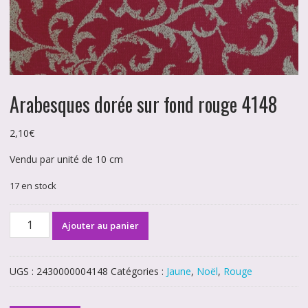
Arabesques dorée sur fond rouge 4148
2,10
€
Vendu par unité de 10 cm
17 en stock
quantité
Ajouter au panier
de
Arabesques
dorée
UGS :
2430000004148
Catégories :
Jaune
,
Noël
,
Rouge
sur
fond