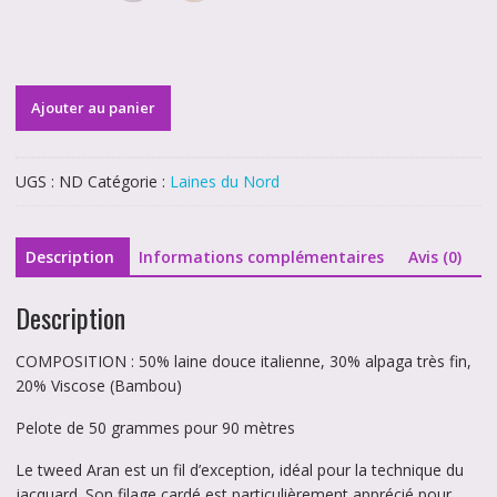
quantité
Ajouter au panier
de
Aran
Tweed
UGS :
ND
Catégorie :
Laines du Nord
Description
Informations complémentaires
Avis (0)
Description
COMPOSITION : 50% laine douce italienne, 30% alpaga très fin,
20% Viscose (Bambou)
Pelote de 50 grammes pour 90 mètres
Le tweed Aran est un fil d’exception, idéal pour la technique du
jacquard. Son filage cardé est particulièrement apprécié pour