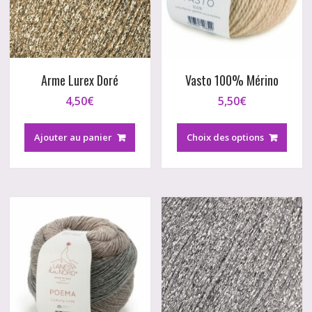
Arme Lurex Doré
Vasto 100% Mérino
4,50
€
5,50
€
Ce
produ
Ajouter au panier
Choix des options
a
plusi
variat
Les
optio
peuv
être
chois
sur
la
page