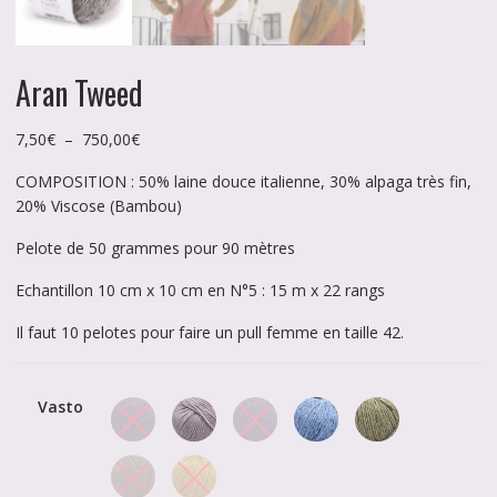
Aran Tweed
Plage
7,50
€
–
750,00
€
de
COMPOSITION : 50% laine douce italienne, 30% alpaga très fin,
prix :
20% Viscose (Bambou)
7,50€
à
Pelote de 50 grammes pour 90 mètres
750,00€
Echantillon 10 cm x 10 cm en N°5 : 15 m x 22 rangs
Il faut 10 pelotes pour faire un pull femme en taille 42.
Vasto