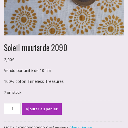
Soleil moutarde 2090
2,00
€
Vendu par unité de 10 cm
100% coton Timeless Treasures
7 en stock
quantité
Ajouter au panier
de
Soleil
moutarde
UGS :
2430000002090
Catégories :
Blanc
,
Jaune