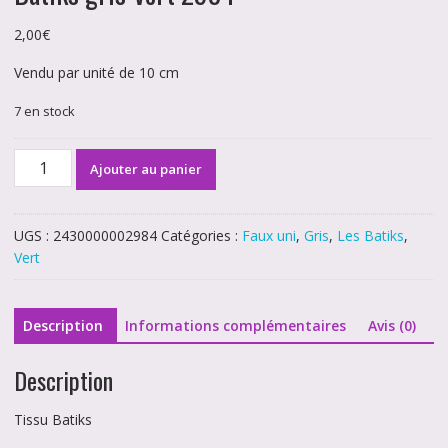
2,00
€
Vendu par unité de 10 cm
7 en stock
quantité
Ajouter au panier
de
Batiks
gris-
UGS :
2430000002984
Catégories :
Faux uni
,
Gris
,
Les Batiks
,
vert
Vert
2984
Description
Informations complémentaires
Avis (0)
Description
Tissu Batiks