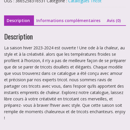
UGS :
3665258316531
Catégorie :
Catalogues Tricot
Hivernal
Phildar
n°234
Description
Informations complémentaires
Avis (0)
Description
La saison hiver 2023-2024 est ouverte ! Une ode à la chaleur, au
style et à la créativité. alors que les températures froides se
profilent à l’horizon, il n’y a pas de meilleure façon de se préparer
que de se parer de tricots douillets et élégants. Chaque modèle
que vous trouverez dans ce catalogue a été conçu avec amour
et précision par nos experts tricot. nous sommes ravis de
partager ces tricots avec vous, dans l’espoir qu’ils apportent des
instants empreints de chaleur. Explorez notre catalogue, laissez
libre cours à votre créativité en tricotant ces merveilles, et
préparez- vous à braver l’hiver avec style. Que cette saison soit
remplie de moments chaleureux et de tricots enchanteurs. enjoy
!