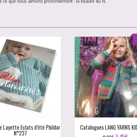
 à ce que nous aimons profondément : la beauté du fil.
 Layette Eclats d’été Phildar
Catalogues LANG YARNS KI
N°237
Le
Le
3,45
€
6,90
€