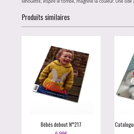
silhouette, inspire le tombé, magnifie la couleur. Une ode
Produits similaires
Bébés debout N°217
Catalogue
6,99
€