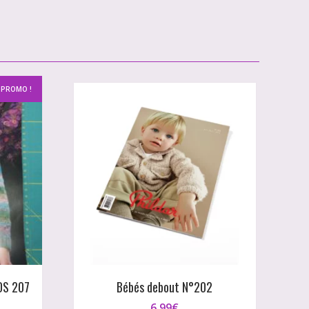
PROMO !
DS 207
Bébés debout N°202
6,99
€