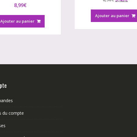
8,99
€
prix
prix
initial
act
Ajouter au panier
était :
est 
Ajouter au panier
6,90€.
3,45
pte
andes
ls du compte
ses