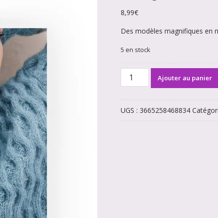
8,99
€
Des modèles magnifiques en m
5 en stock
quantité
Ajouter au panier
de
Catalogue
Ode
UGS :
3665258468834
Catégor
à
la
matière
266