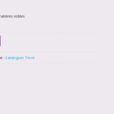
atières nobles
ie :
Catalogues Tricot