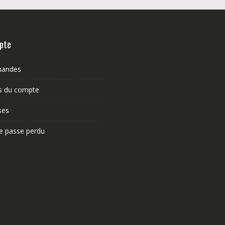
pte
andes
ls du compte
ses
e passe perdu