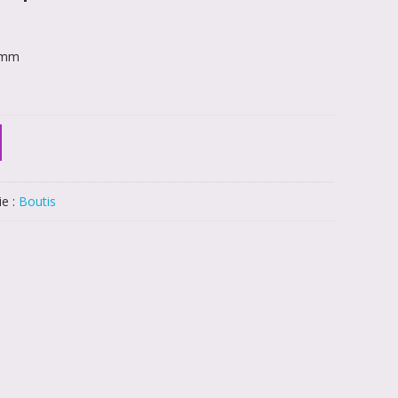
0 mm
ie :
Boutis