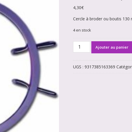
4,30
€
Cercle à broder ou boutis 13
4 en stock
quantité
Ajouter au panier
de
Cercle
à
UGS :
9317385163369
Catégor
broder
plastique
violet
ou
rose
130
mm