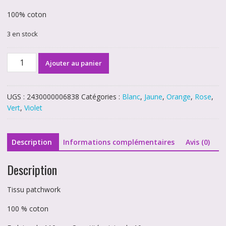
100% coton
3 en stock
quantité
Ajouter au panier
de
Champs
de
UGS :
2430000006838
Catégories :
Blanc
,
Jaune
,
Orange
,
Rose
,
fleurs
Vert
,
Violet
6838
Description
Informations complémentaires
Avis (0)
Description
Tissu patchwork
100 % coton