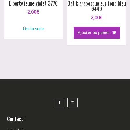
Liberty jeune violet 3776
Batik arabesque sur fond bleu
9440
2,00
€
2,00
€
Lire la suite
Ajouter au panier
Contact :