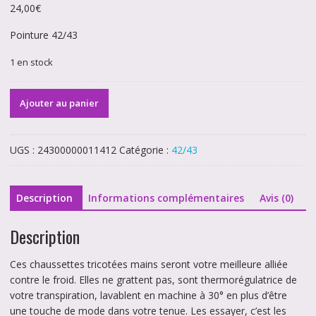
24,00
€
Pointure 42/43
1 en stock
quantité
Ajouter au panier
de
Chaussettes
en
UGS :
24300000011412
Catégorie :
42/43
laine
38
Description
Informations complémentaires
Avis (0)
Description
Ces chaussettes tricotées mains seront votre meilleure alliée
contre le froid. Elles ne grattent pas, sont thermorégulatrice de
votre transpiration, lavablent en machine à 30° en plus d’être
une touche de mode dans votre tenue. Les essayer, c’est les