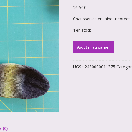
26,50
€
Chaussettes en laine tricotées
1 en stock
quantité
Ajouter au panier
de
Chaussettes
en
UGS :
2430000011375
Catégor
laine
44/45
verte
s (0)