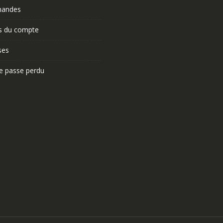
andes
ls du compte
ses
e passe perdu