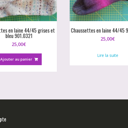
tes en laine 44/45 grises et
Chaussettes en laine 44/45 
bleu 901.0321
25,00
€
25,00
€
Lire la suite
Ajouter au panier
pte