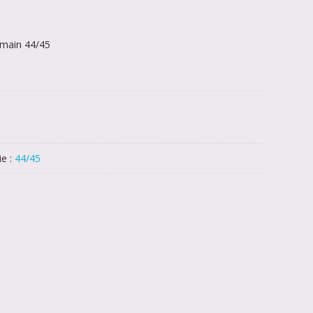
 main 44/45
ie :
44/45