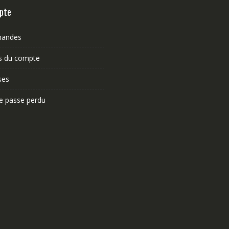
pte
andes
ls du compte
ses
e passe perdu