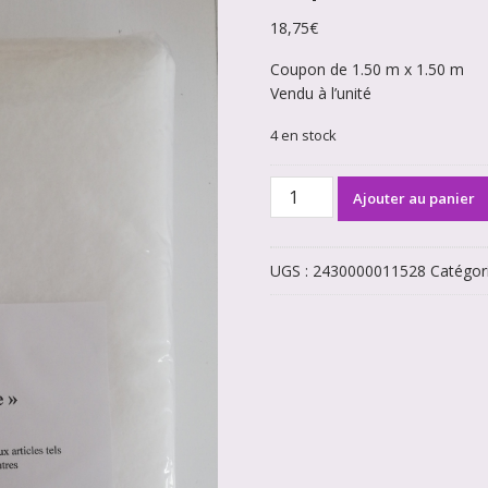
18,75
€
Coupon de 1.50 m x 1.50 m
Vendu à l’unité
4 en stock
quantité
Ajouter au panier
de
Coupons
de
UGS :
2430000011528
Catégor
Molleton
nuage
1.50
m
x1.50
m