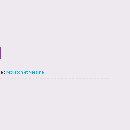
ie :
Molleton et Vliesline