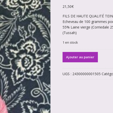
21,50
€
FILS DE HAUTE QUALITÉ TEIN
Echeveau de 100 grammes po
55% Laine vierge (Corriedale 
(Tussah)
1 en stock
quantité
Ajouter au panier
de
Echeveau
de
UGS :
24300000001505
Catégo
Laine
à
chaussettes
Laine/soie
rose
dégradé