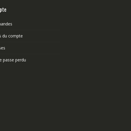
pte
andes
ls du compte
ses
e passe perdu