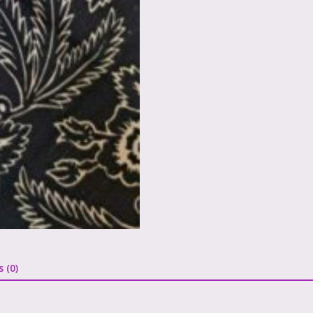
s (0)