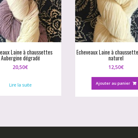
eaux Laine à chaussettes
Echeveaux Laine à chaussett
Aubergine dégradé
naturel
20,50
€
12,50
€
Ajouter au panier
Lire la suite