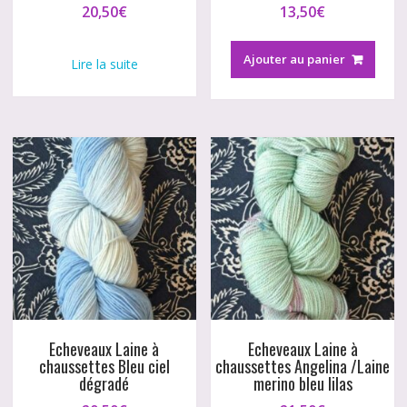
20,50
€
13,50
€
Ajouter au panier
Lire la suite
Echeveaux Laine à
Echeveaux Laine à
chaussettes Bleu ciel
chaussettes Angelina /Laine
dégradé
merino bleu lilas