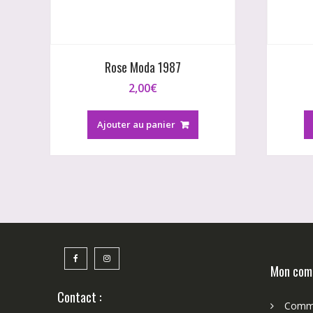
Rose Moda 1987
2,00
€
Ajouter au panier
Mon com
Contact :
Comm