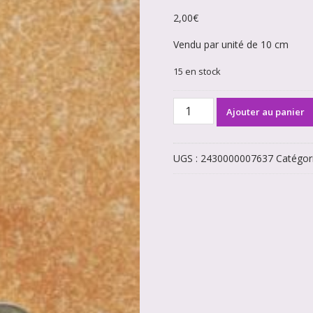
2,00
€
Vendu par unité de 10 cm
15 en stock
quantité
Ajouter au panier
de
Faux
unis
UGS :
2430000007637
Catégor
Ocre
7637