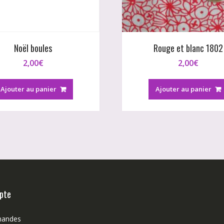
Noël boules
Rouge et blanc 1802
2,00
€
2,00
€
Ajouter au panier
Ajouter au panier
pte
andes