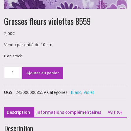
Grosses fleurs violettes 8559
2,00
€
Vendu par unité de 10 cm
8 en stock
quantité
Ajouter au panier
de
Grosses
fleurs
UGS :
2430000008559
Catégories :
Blanc
,
Violet
violettes
8559
Description
Informations complémentaires
Avis (0)
Description