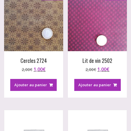
Cercles 2724
Lit de vin 2502
Le
Le
Le
Le
1,00
€
1,00
€
2,00
€
2,00
€
prix
prix
prix
prix
initial
actuel
initial
actuel
Ajouter au panier
Ajouter au panier
était :
est :
était :
est :
2,00€.
1,00€.
2,00€.
1,00€.