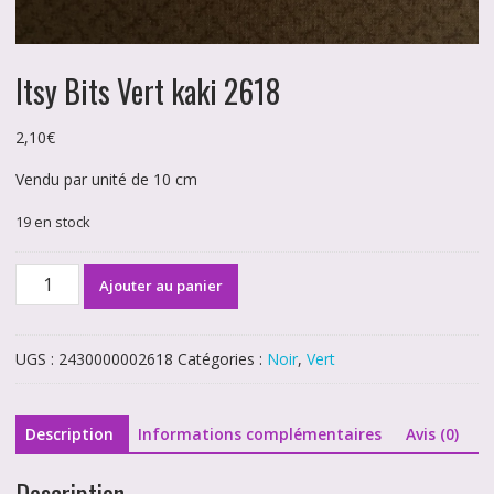
Itsy Bits Vert kaki 2618
2,10
€
Vendu par unité de 10 cm
19 en stock
quantité
Ajouter au panier
de
Itsy
Bits
UGS :
2430000002618
Catégories :
Noir
,
Vert
Vert
kaki
2618
Description
Informations complémentaires
Avis (0)
Description