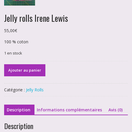
Jelly rolls Irene Lewis
55,00
€
100 % coton
1 en stock
quantité
Ajouter au panier
de
Jelly
rolls
Catégorie :
Jelly Rolls
Irene
Lewis
Description
Informations complémentaires
Avis (0)
Description