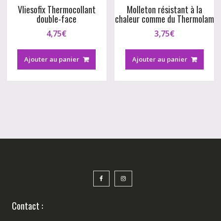
Vliesofix Thermocollant
Molleton résistant à la
double-face
chaleur comme du Thermolam
4,75
€
3,75
€
Ajouter au panier
Ajouter au panier
Contact :