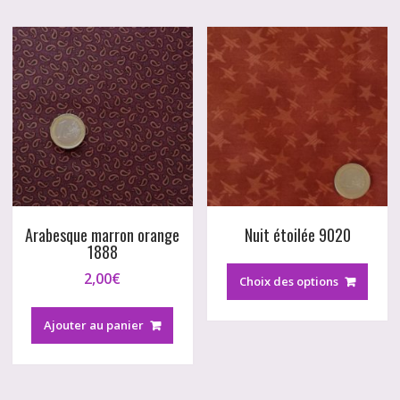
Arabesque marron orange
Nuit étoilée 9020
1888
Ce
2,00
€
produ
Choix des options
a
plusi
Ajouter au panier
variat
Les
optio
peuv