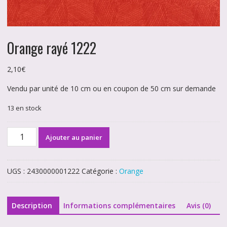
Orange rayé 1222
2,10
€
Vendu par unité de 10 cm ou en coupon de 50 cm sur demande
13 en stock
quantité
Ajouter au panier
de
Orange
rayé
UGS :
2430000001222
Catégorie :
Orange
1222
Description
Informations complémentaires
Avis (0)