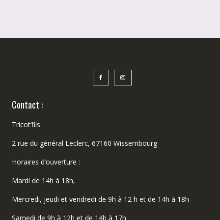
être
chois
sur
la
page
du
produ
Contact :
Tricot’fils
2 rue du général Leclerc, 67160 Wissembourg
Horaires d’ouverture :
Mardi de 14h à 18h,
Mercredi, jeudi et vendredi de 9h à 12 h et de 14h à 18h
Samedi de 9h à 12h et de 14h à 17h