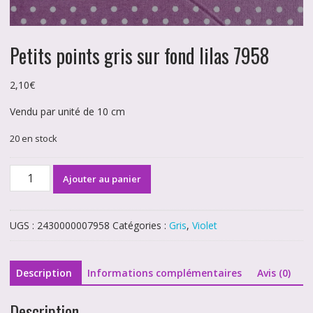
Petits points gris sur fond lilas 7958
2,10
€
Vendu par unité de 10 cm
20 en stock
quantité
Ajouter au panier
de
Petits
points
UGS :
2430000007958
Catégories :
Gris
,
Violet
gris
sur
fond
Description
Informations complémentaires
Avis (0)
lilas
7958
Description