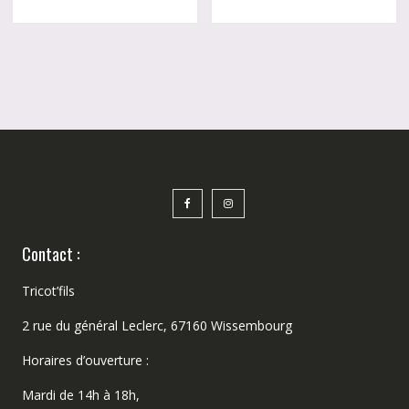
a
a
plusieurs
plusie
variations.
variati
Les
Les
options
option
peuvent
peuve
être
être
choisies
choisi
sur
sur
la
la
page
page
du
du
produit
produi
Contact :
Tricot’fils
2 rue du général Leclerc, 67160 Wissembourg
Horaires d’ouverture :
Mardi de 14h à 18h,