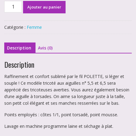
quantité
Ajouter au panier
de
Pull
court
Catégorie :
Femme
à
torsades
en
Description
Avis (0)
Polette
Description
Raffinement et confort sublimé par le fil POLETTE, si léger et
souple ! Ce modèle tricoté aux aiguilles n° 5,5 et 6,5 sera
apprécié des tricoteuses averties. Vous aurez également besoin
d’une aiguille à torsades. On aime sa longueur juste à la taille,
son petit col élégant et ses manches resserrées sur le bas.
Points employés : côtes 1/1, point torsadé, point mousse.
Lavage en machine programme laine et séchage à plat.