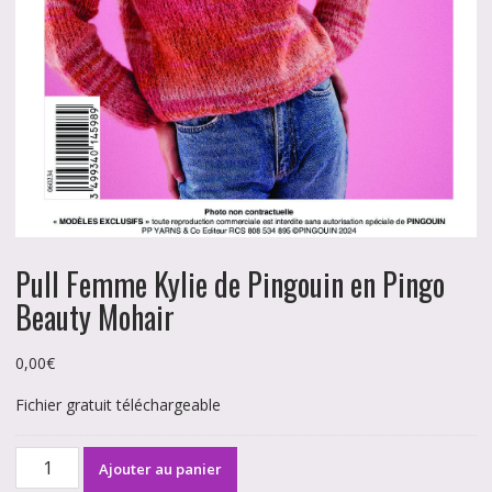
Pull Femme Kylie de Pingouin en Pingo
Beauty Mohair
0,00
€
Fichier gratuit téléchargeable
quantité
Ajouter au panier
de