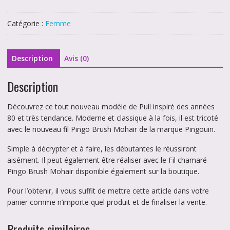
Pull
Femme
Catégorie :
Femme
Kylie
de
Pingouin
Description
Avis (0)
en
Pingo
Description
Beauty
Mohair
Découvrez ce tout nouveau modèle de Pull inspiré des années
80 et très tendance. Moderne et classique à la fois, il est tricoté
avec le nouveau fil Pingo Brush Mohair de la marque Pingouin.
Simple à décrypter et à faire, les débutantes le réussiront
aisément. Il peut également être réaliser avec le Fil chamaré
Pingo Brush Mohair disponible également sur la boutique.
Pour l’obtenir, il vous suffit de mettre cette article dans votre
panier comme n’importe quel produit et de finaliser la vente.
Produits similaires