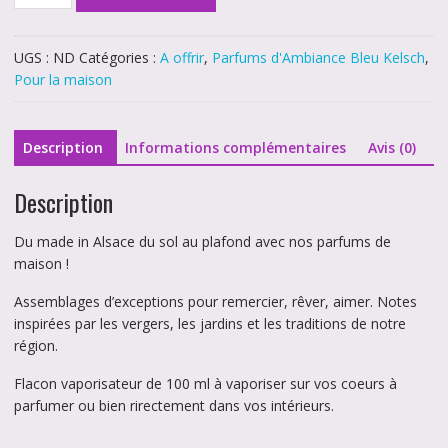
de
Recharge
parfum
UGS :
ND
Catégories :
A offrir
,
Parfums d'Ambiance Bleu Kelsch
,
d'Ambiance
Pour la maison
Description
Informations complémentaires
Avis (0)
Description
Du made in Alsace du sol au plafond avec nos parfums de
maison !
Assemblages d’exceptions pour remercier, rêver, aimer. Notes
inspirées par les vergers, les jardins et les traditions de notre
région.
Flacon vaporisateur de 100 ml à vaporiser sur vos coeurs à
parfumer ou bien rirectement dans vos intérieurs.