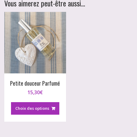
Vous aimerez peut-être aussi…
Petite douceur Parfumé
15,30
€
Ce
produit
Choix des options
a
plusieurs
variations.
Les