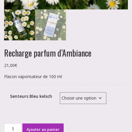
Recharge parfum d’Ambiance
21,00
€
Flacon vaporisateur de 100 ml
Senteurs Bleu kelsch
quantité
Ajouter au panier