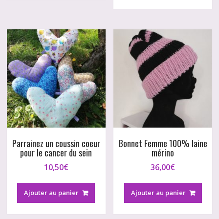
variations.
Les
options
peuvent
être
choisies
sur
la
page
du
produit
Parrainez un coussin coeur
Bonnet Femme 100% laine
pour le cancer du sein
mérino
10,50
€
36,00
€
Ajouter au panier
Ajouter au panier