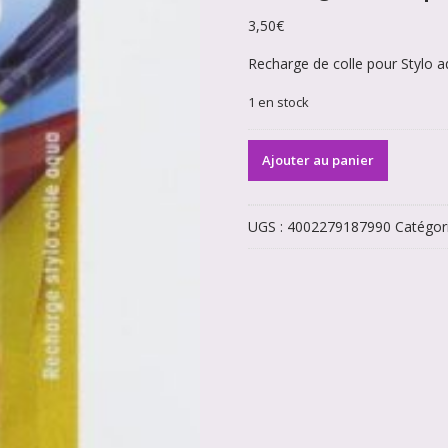
3,50
€
Recharge de colle pour Stylo a
1 en stock
quantité
Ajouter au panier
de
Recharge
stylo
UGS :
4002279187990
Catégor
Aquacolle
Prym