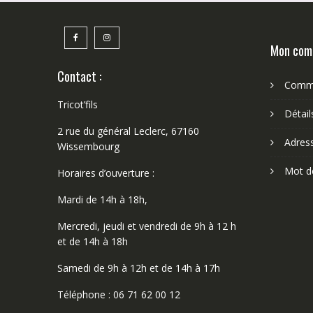
choisies
sur
la
Mon com
page
du
Contact :
produit
Comm
Tricot’fils
Détai
2 rue du général Leclerc, 67160
Adres
Wissembourg
Mot d
Horaires d’ouverture :
Mardi de 14h à 18h,
Mercredi, jeudi et vendredi de 9h à 12 h
et de 14h à 18h
Samedi de 9h à 12h et de 14h à 17h
Téléphone : 06 71 62 00 12