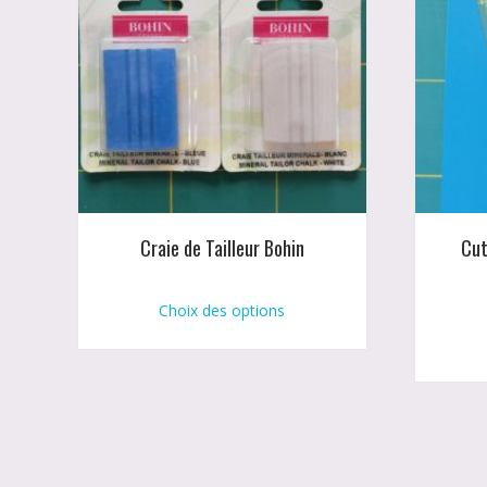
Craie de Tailleur Bohin
Cut
Ce
produit
Choix des options
a
plusieurs
variations.
Les
options
peuvent
être