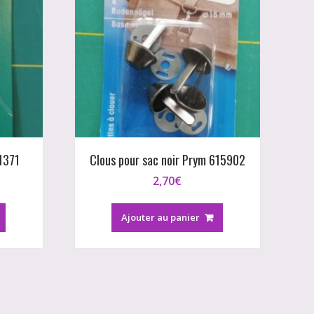
1371
Clous pour sac noir Prym 615902
2,70
€
Ajouter au panier