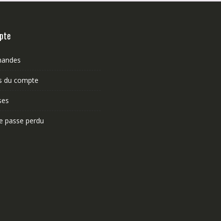
pte
andes
ls du compte
ses
e passe perdu