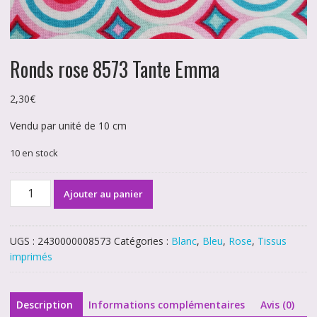
Ronds rose 8573 Tante Emma
2,30
€
Vendu par unité de 10 cm
10 en stock
quantité
Ajouter au panier
de
Ronds
rose
UGS :
2430000008573
Catégories :
Blanc
,
Bleu
,
Rose
,
Tissus
8573
imprimés
Tante
Emma
Description
Informations complémentaires
Avis (0)