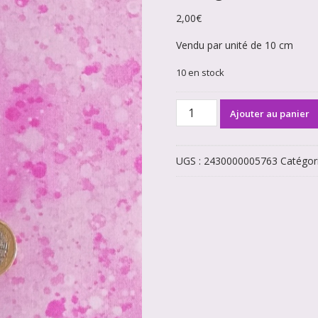
2,00
€
Vendu par unité de 10 cm
10 en stock
quantité
Ajouter au panier
de
Rose
gouttes
UGS :
2430000005763
Catégor
d'eaux
5763