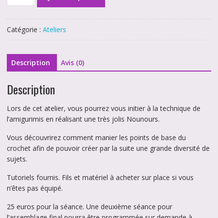
de
S'initier
aux
Catégorie :
Ateliers
Amigurimis
-
Samedi
Description
Avis (0)
5
Juillet
Description
2025
Lors de cet atelier, vous pourrez vous initier à la technique de
l’amigurimis en réalisant une très jolis Nounours.
Vous découvrirez comment manier les points de base du
crochet afin de pouvoir créer par la suite une grande diversité de
sujets.
Tutoriels fournis. Fils et matériel à acheter sur place si vous
n’êtes pas équipé.
25 euros pour la séance. Une deuxième séance pour
l’assemblage final pourra être programmée sur demande à