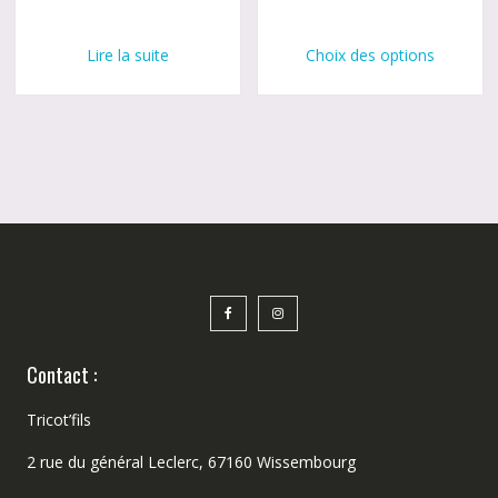
Ce
produi
Lire la suite
Choix des options
a
plusie
variati
Les
option
peuve
être
choisi
sur
la
page
du
produi
Contact :
Tricot’fils
2 rue du général Leclerc, 67160 Wissembourg