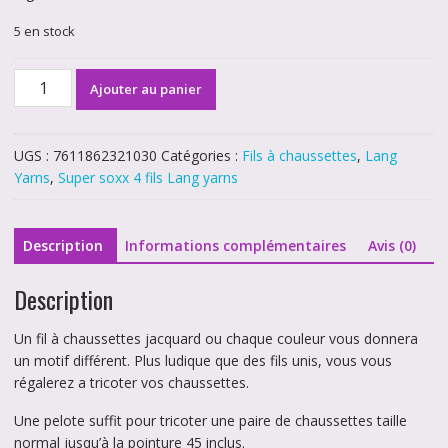
5 en stock
quantité
Ajouter au panier
de
Super
soxx
UGS :
7611862321030
Catégories :
Fils à chaussettes
,
Lang
Color
Yarns
,
Super soxx 4 fils Lang yarns
4
fils
0415
Description
Informations complémentaires
Avis (0)
Description
Un fil à chaussettes jacquard ou chaque couleur vous donnera
un motif différent. Plus ludique que des fils unis, vous vous
régalerez a tricoter vos chaussettes.
Une pelote suffit pour tricoter une paire de chaussettes taille
normal jusqu’à la pointure 45 inclus.