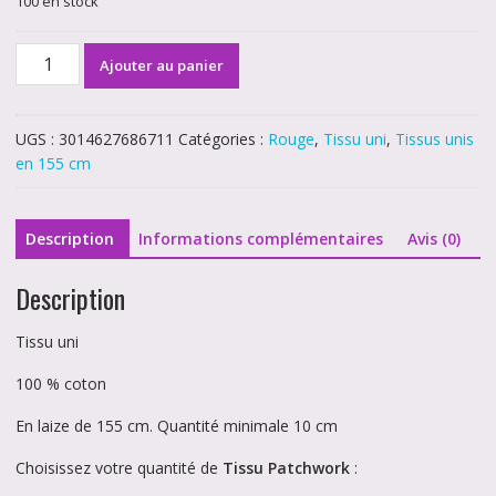
100 en stock
quantité
Ajouter au panier
de
Tissu
uni
UGS :
3014627686711
Catégories :
Rouge
,
Tissu uni
,
Tissus unis
rouge
en 155 cm
en
155
cm
Description
Informations complémentaires
Avis (0)
Description
Tissu uni
100 % coton
En laize de 155 cm. Quantité minimale 10 cm
Choisissez votre quantité de
Tissu Patchwork
: