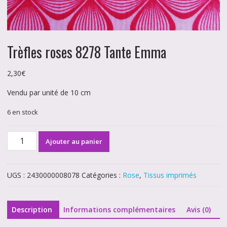
Trèfles roses 8278 Tante Emma
2,30
€
Vendu par unité de 10 cm
6 en stock
quantité
Ajouter au panier
de
Trèfles
roses
UGS :
2430000008078
Catégories :
Rose
,
Tissus imprimés
8278
Tante
Emma
Description
Informations complémentaires
Avis (0)