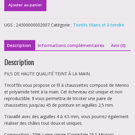
quantité
Ajouter au panier
de
Echeveau
de
UGS :
24300000002007
Catégorie :
Teintés Mains et à teindre
Laine
à
chaussettes
Description
Informations complémentaires
Avis (0)
Laine/soie
bleu
Description
rose
pastel
FILS DE HAUTE QUALITÉ TEINT À LA MAIN.
Tricot’fils vous propose ce fil à chaussettes composé de Merino
et polyamide teint à la main. Cet écheveau est unique et non
reproductible. Il vous permettra de tricoter une paire de
chaussettes jusqu’au 45 de pointure en aiguilles 2.5 mm.
Travaillé avec des aiguilles 4 à 4.5 mm, vous pourrez également
réaliser des châles tout doux et uniques.
Composition : 55% Laine vierge (Corriedale 25.5 Micron)