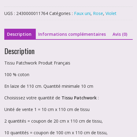
Faux
unis
UGS :
2430000011764
Catégories :
Faux uni
,
Rose
,
Violet
prune
11764
Description
Informations complémentaires
Avis (0)
Description
Tissu Patchwork Produit Français
100 % coton
En laize de 110 cm. Quantité minimale 10 cm
Choisissez votre quantité de
Tissu Patchwork
:
Unité de vente 1 = 10 cm x 110 cm de tissu
2 quantités = coupon de 20 cm x 110 cm de tissu,
10 quantités = coupon de 100 cm x 110 cm de tissu,