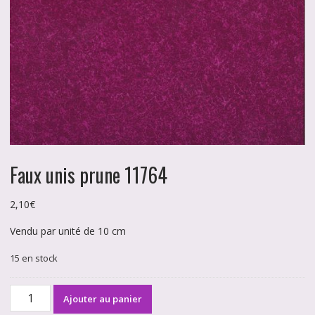
Faux unis prune 11764
2,10
€
Vendu par unité de 10 cm
15 en stock
quantité
Ajouter au panier
de