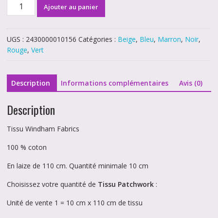
quantité
Ajouter au panier
de
Fleurs
sur
UGS :
2430000010156
Catégories :
Beige
,
Bleu
,
Marron
,
Noir
,
fond
Rouge
,
Vert
beige
10156
Description
Informations complémentaires
Avis (0)
Description
Tissu Windham Fabrics
100 % coton
En laize de 110 cm. Quantité minimale 10 cm
Choisissez votre quantité de
Tissu Patchwork
:
Unité de vente 1 = 10 cm x 110 cm de tissu