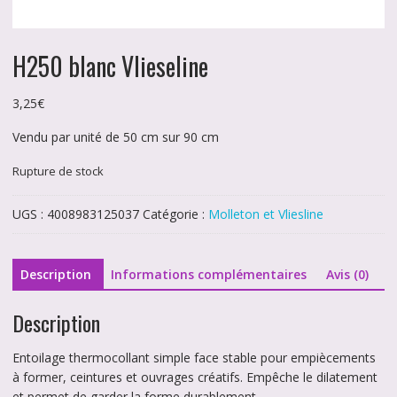
H250 blanc Vlieseline
3,25
€
Vendu par unité de 50 cm sur 90 cm
Rupture de stock
UGS :
4008983125037
Catégorie :
Molleton et Vliesline
Description
Informations complémentaires
Avis (0)
Description
Entoilage thermocollant simple face stable pour empiècements
à former, ceintures et ouvrages créatifs. Empêche le dilatement
et permet de garder la forme durablement.