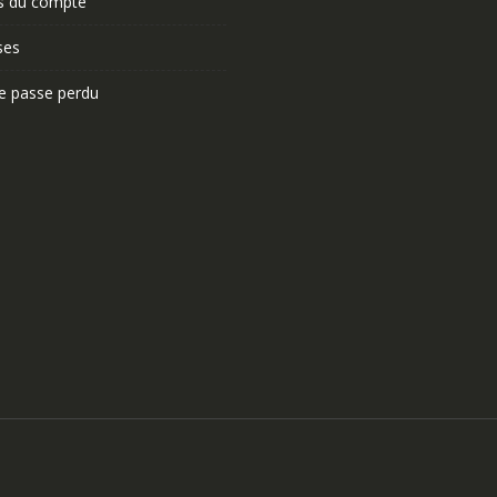
ls du compte
ses
e passe perdu