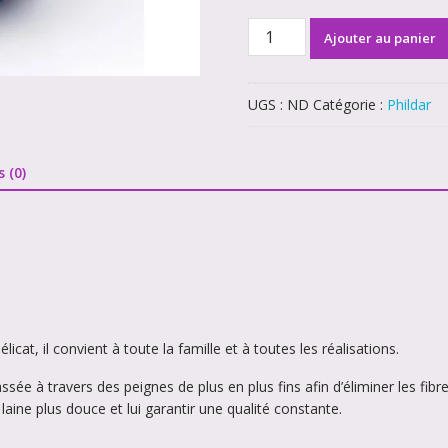
quantité
Ajouter au panier
de
Phil
Partner
UGS :
ND
Catégorie :
Phildar
3.5
s (0)
licat, il convient à toute la famille et à toutes les réalisations.
ssée à travers des peignes de plus en plus fins afin d’éliminer les fib
 laine plus douce et lui garantir une qualité constante.