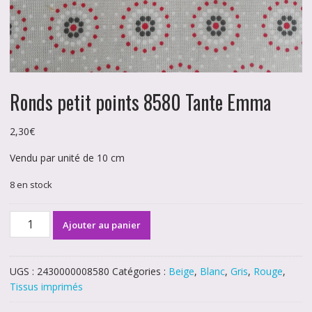
Ronds petit points 8580 Tante Emma
2,30
€
Vendu par unité de 10 cm
8 en stock
quantité
Ajouter au panier
de
Ronds
petit
UGS :
2430000008580
Catégories :
Beige
,
Blanc
,
Gris
,
Rouge
,
points
Tissus imprimés
8580
Tante