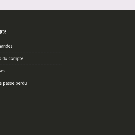
pte
andes
ls du compte
ses
e passe perdu